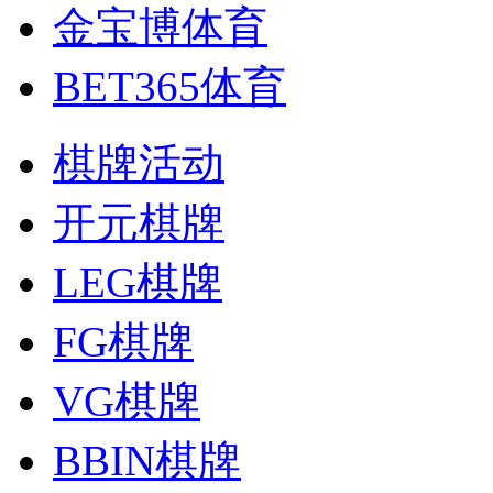
金宝博体育
BET365体育
棋牌活动
开元棋牌
LEG棋牌
FG棋牌
VG棋牌
BBIN棋牌