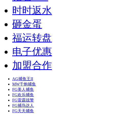
时时返水
砸金蛋
福运转盘
电子优惠
加盟合作
AG捕鱼王II
MW千炮捕鱼
FG美人捕鱼
FG欢乐捕鱼
FG雷霆战警
FG捕鸟达人
FG天天捕鱼