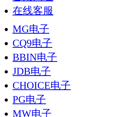
在线客服
MG电子
CQ9电子
BBIN电子
JDB电子
CHOICE电子
PG电子
MW电子